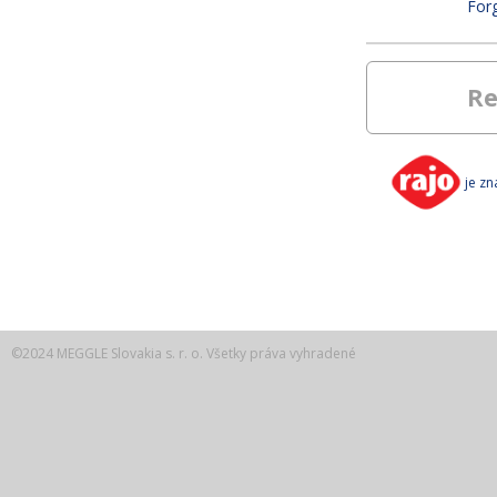
For
Re
je z
©2024 MEGGLE Slovakia s. r. o. Všetky práva vyhradené